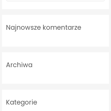
e
a
r
Najnowsze komentarze
c
h
f
o
r
Archiwa
:
Kategorie