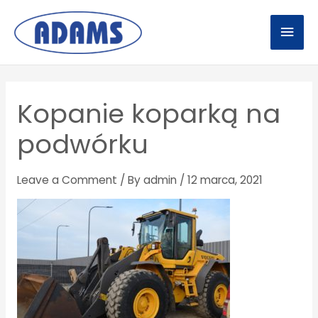
Skip
Mai
to
Men
content
Post
navigation
Kopanie koparką na
podwórku
Leave a Comment
/ By
admin
/
12 marca, 2021