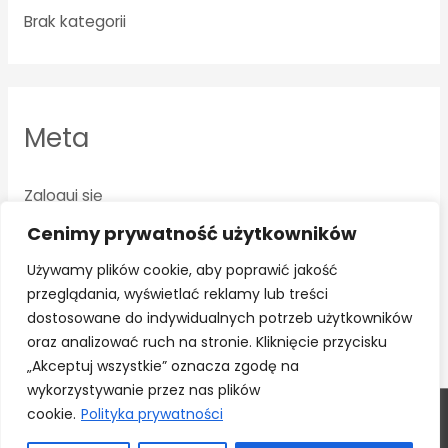
Brak kategorii
Meta
Zaloguj się
Kanał wpisów
Cenimy prywatność użytkowników
Kanał komentarzy
Używamy plików cookie, aby poprawić jakość
przeglądania, wyświetlać reklamy lub treści
WordPress.org
dostosowane do indywidualnych potrzeb użytkowników
oraz analizować ruch na stronie. Kliknięcie przycisku
„Akceptuj wszystkie” oznacza zgodę na
wykorzystywanie przez nas plików
cookie.
Polityka prywatności
Copyright © 2026
PHU ADAMS
| Powered by
Astra