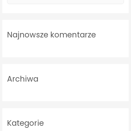
e
a
r
Najnowsze komentarze
c
h
f
o
r
Archiwa
:
Kategorie