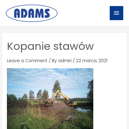
Skip
Mai
to
Men
content
Post
navigation
Kopanie stawów
Leave a Comment
/ By
admin
/
22 marca, 2021