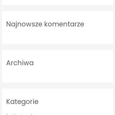
a
r
Najnowsze komentarze
c
h
f
o
r
Archiwa
:
Kategorie