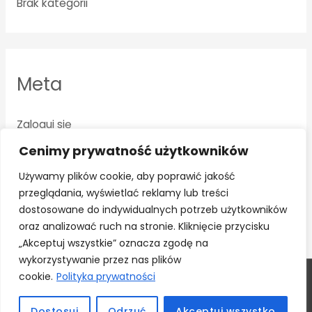
Brak kategorii
Meta
Zaloguj się
Kanał wpisów
Cenimy prywatność użytkowników
Kanał komentarzy
Używamy plików cookie, aby poprawić jakość
przeglądania, wyświetlać reklamy lub treści
WordPress.org
dostosowane do indywidualnych potrzeb użytkowników
oraz analizować ruch na stronie. Kliknięcie przycisku
„Akceptuj wszystkie” oznacza zgodę na
wykorzystywanie przez nas plików
cookie.
Polityka prywatności
Copyright © 2026
PHU ADAMS
| Powered by
Astra
WordPress Theme
Dostosuj
Odrzuć
Akceptuj wszystko