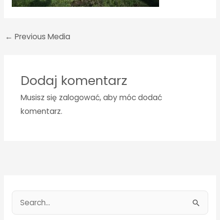
←
Previous Media
Dodaj komentarz
Musisz się
zalogować
, aby móc dodać
komentarz.
S
e