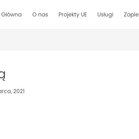
a Główna
O nas
Projekty UE
Usługi
Zapl
ą
rca, 2021