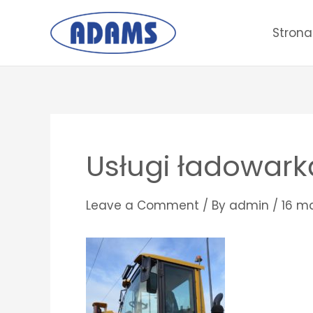
Skip
to
Stron
content
Post
navigation
Usługi ładowark
Leave a Comment
/ By
admin
/
16 ma