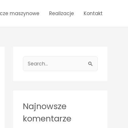
ecze maszynowe
Realizacje
Kontakt
S
e
a
r
c
Najnowsze
h
komentarze
f