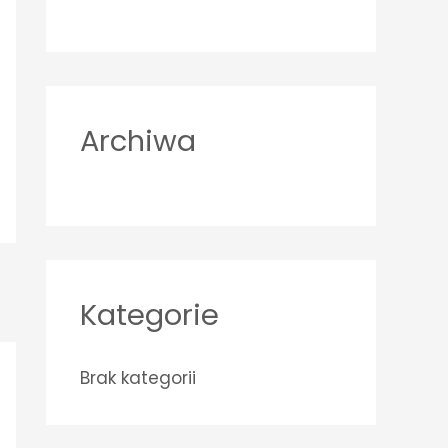
o
r
:
Archiwa
Kategorie
Brak kategorii