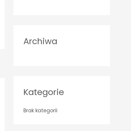
o
r
:
Archiwa
Kategorie
Brak kategorii