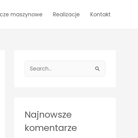
ecze maszynowe
Realizacje
Kontakt
S
e
a
r
c
Najnowsze
h
komentarze
f