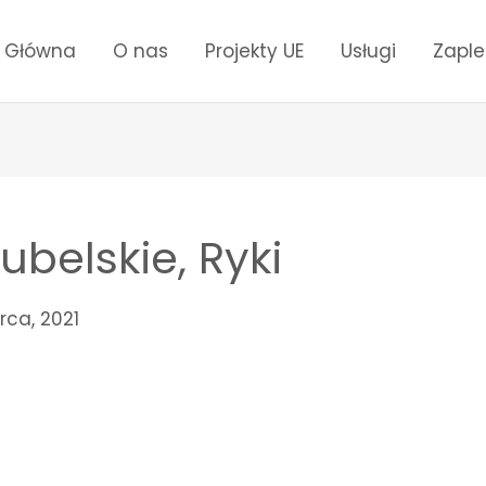
a Główna
O nas
Projekty UE
Usługi
Zapl
belskie, Ryki
rca, 2021