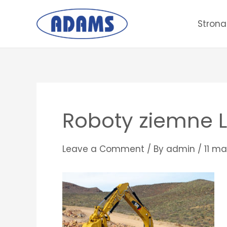
Skip
to
Stron
content
Post
navigation
Roboty ziemne Lu
Leave a Comment
/ By
admin
/
11 ma